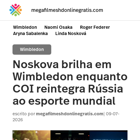
megafilmeshdonlinegratis.com
Wimbledon
Naomi Osaka
Roger Federer
Aryna Sabalenka
Linda Nosková
Wimbledon
Noskova brilha em
Wimbledon enquanto
COI reintegra Rússia
ao esporte mundial
escrito por
megafilmeshdonlinegratis.com
09-07-
2026